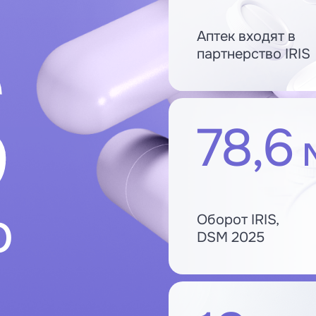
S
Аптек входят в
партнерство IRIS
78,6
м
о
Оборот IRIS,
DSM 2025