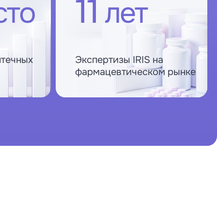
11
сто
лет
птечных
Экспертизы IRIS на
фармацевтическом рынке