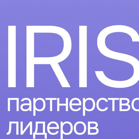
IRI
партнерств
лидеров